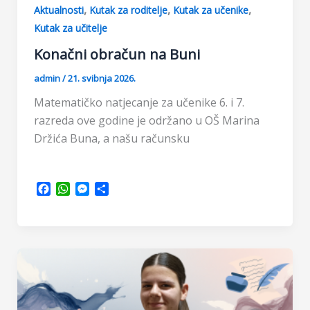
,
,
,
Aktualnosti
Kutak za roditelje
Kutak za učenike
Kutak za učitelje
Konačni obračun na Buni
admin
/
21. svibnja 2026.
Matematičko natjecanje za učenike 6. i 7.
razreda ove godine je održano u OŠ Marina
Držića Buna, a našu računsku
F
W
M
S
a
h
e
h
c
a
s
a
e
t
s
r
b
s
e
e
o
A
n
o
p
g
k
p
e
r