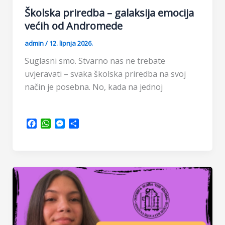
Školska priredba – galaksija emocija
većih od Andromede
admin
/
12. lipnja 2026.
Suglasni smo. Stvarno nas ne trebate
uvjeravati – svaka školska priredba na svoj
način je posebna. No, kada na jednoj
F
W
M
S
a
h
e
h
c
a
s
a
e
t
s
r
b
s
e
e
o
A
n
o
p
g
k
p
e
r