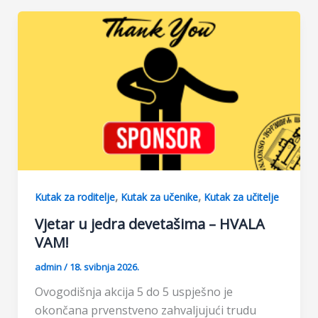
b
s
e
e
o
A
n
o
p
g
k
p
e
r
,
,
Kutak za roditelje
Kutak za učenike
Kutak za učitelje
Vjetar u jedra devetašima – HVALA
VAM!
admin
/
18. svibnja 2026.
Ovogodišnja akcija 5 do 5 uspješno je
okončana prvenstveno zahvaljujući trudu