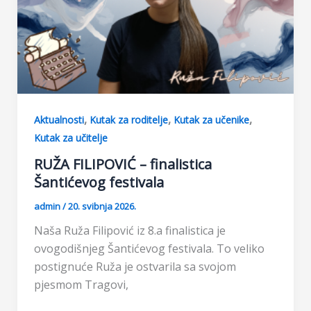
,
,
,
Aktualnosti
Kutak za roditelje
Kutak za učenike
Kutak za učitelje
RUŽA FILIPOVIĆ – finalistica
Šantićevog festivala
admin
/
20. svibnja 2026.
Naša Ruža Filipović iz 8.a finalistica je
ovogodišnjeg Šantićevog festivala. To veliko
postignuće Ruža je ostvarila sa svojom
pjesmom Tragovi,