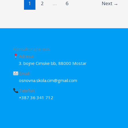
1
2
…
6
Next
→
k
p
e
r
Kontaktirajte nas
Adresa:
3. bojne Cimske bb, 88000 Mostar
Email:
osnovna.skola.cim@gmail.com
Telefon:
+387 36 341 712