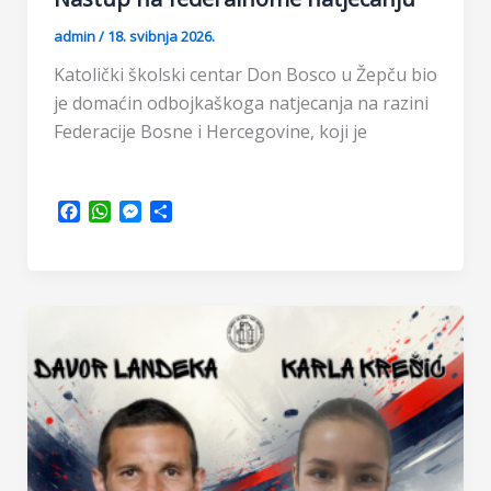
admin
/
18. svibnja 2026.
Katolički školski centar Don Bosco u Žepču bio
je domaćin odbojkaškoga natjecanja na razini
Federacije Bosne i Hercegovine, koji je
F
W
M
S
a
h
e
h
c
a
s
a
e
t
s
r
b
s
e
e
o
A
n
o
p
g
k
p
e
r