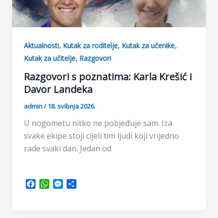
,
,
,
Aktualnosti
Kutak za roditelje
Kutak za učenike
,
Kutak za učitelje
Razgovori
Razgovori s poznatima: Karla Krešić i
Davor Landeka
admin
/
18. svibnja 2026.
U nogometu nitko ne pobjeđuje sam. Iza
svake ekipe stoji cijeli tim ljudi koji vrijedno
rade svaki dan. Jedan od
F
W
M
S
a
h
e
h
c
a
s
a
e
t
s
r