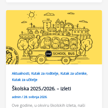
e
t
s
r
b
s
e
e
o
A
n
o
p
g
k
p
e
r
,
,
,
Aktualnosti
Kutak za roditelje
Kutak za učenike
Kutak za učitelje
Školska 2025./2026. – izleti
admin
/
28. svibnja 2026.
Ove godine, u okviru školskih izleta, naši