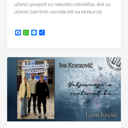
učenici posjetili su nekoliko odredišta, dok su
učenici završnih razreda bili na ekskurziji
F
W
M
S
a
h
e
h
c
a
s
a
e
t
s
r
b
s
e
e
o
A
n
o
p
g
k
p
e
r