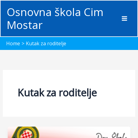
Skip
Osnovna škola Cim
to
content
Mostar
Home
Kutak za roditelje
Kutak za roditelje