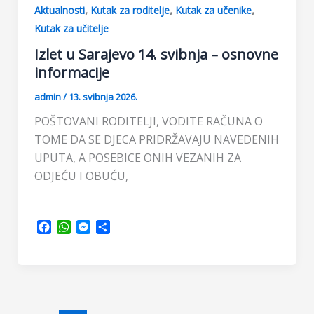
,
,
,
Aktualnosti
Kutak za roditelje
Kutak za učenike
Kutak za učitelje
Izlet u Sarajevo 14. svibnja – osnovne
informacije
admin
/
13. svibnja 2026.
POŠTOVANI RODITELJI, VODITE RAČUNA O
TOME DA SE DJECA PRIDRŽAVAJU NAVEDENIH
UPUTA, A POSEBICE ONIH VEZANIH ZA
ODJEĆU I OBUĆU,
F
W
M
S
a
h
e
h
c
a
s
a
e
t
s
r
b
s
e
e
o
A
n
o
p
g