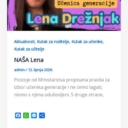
,
,
,
Aktualnosti
Kutak za roditelje
Kutak za učenike
Kutak za učitelje
NAŠA Lena
admin
/
12. lipnja 2026.
Postoje od Ministarstva propisana pravila za
izbor učenika generacije i ne ćemo lagati,
nismo s njima oduševljeni. S druge strane,
F
W
M
S
a
h
e
h
c
a
s
a