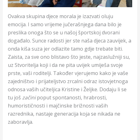
Ovakva skupina djece morala je izazvati oluju
emocija. I samo vrijeme jučerašnjega dana bilo je
preslika onoga što se u našoj športskoj dvorani
događalo. Sunce radosti jer ste naša djeca zauvijek, a
onda kiša suza jer odlazite tamo gdje trebate biti.
Zaista, za sve ono blistavo što jeste, najzaslužniji su,
uz Stvoritelja koji i da ne pita uvijek umiješa svoje
prste, vaši roditelji. Također vjerujemo kako je vaše
zajedništvo i prijateljstvo zrcalni odraz istovjetnoga
odnosa vaših učiteljica Kristine i Željke. Dodaju li se
tu još
začini
poput spontanosti, hrabrosti,
humorističnosti i majčinske brižnosti vaših
razrednika, nastaje generacija koja se nikada ne
zaboravlja.