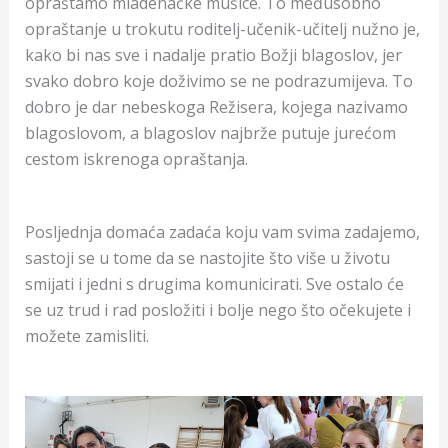
opraštamo mladenačke mušice. To međusobno
opraštanje u trokutu roditelj-učenik-učitelj nužno je,
kako bi nas sve i nadalje pratio Božji blagoslov, jer
svako dobro koje doživimo se ne podrazumijeva. To
dobro je dar nebeskoga Režisera, kojega nazivamo
blagoslovom, a blagoslov najbrže putuje jurećom
cestom iskrenoga opraštanja.
Posljednja domaća zadaća koju vam svima zadajemo,
sastoji se u tome da se nastojite što više u životu
smijati i jedni s drugima komunicirati. Sve ostalo će
se uz trud i rad posložiti i bolje nego što očekujete i
možete zamisliti.