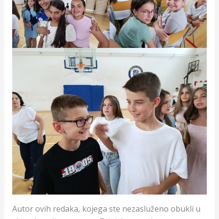
Autor ovih redaka, kojega ste nezasluženo obukli u