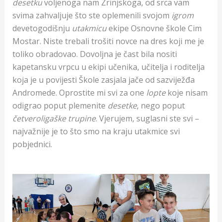
desetku
voljenoga nam Zrinjskoga, od srca vam
svima zahvaljuje što ste oplemenili svojom
igrom
devetogodišnju
utakmicu
ekipe Osnovne škole Cim
Mostar. Niste trebali trošiti novce na dres koji me je
toliko obradovao. Dovoljna je čast bila nositi
kapetansku vrpcu u ekipi učenika, učitelja i roditelja
koja je u povijesti Škole zasjala jače od sazviježđa
Andromede. Oprostite mi svi za one
lopte
koje nisam
odigrao poput plemenite
desetke
, nego poput
četveroligaške trupine
. Vjerujem, suglasni ste svi –
najvažnije je to što smo na kraju utakmice svi
pobjednici.