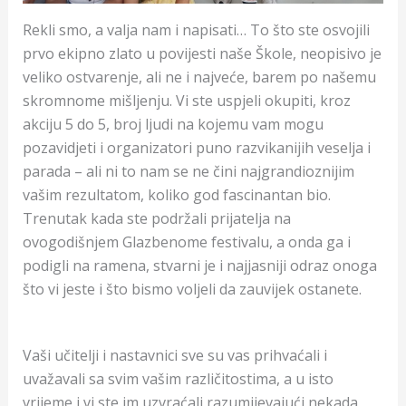
Rekli smo, a valja nam i napisati… To što ste osvojili
prvo ekipno zlato u povijesti naše Škole, neopisivo je
veliko ostvarenje, ali ne i najveće, barem po našemu
skromnome mišljenju. Vi ste uspjeli okupiti, kroz
akciju 5 do 5, broj ljudi na kojemu vam mogu
pozavidjeti i organizatori puno razvikanijih veselja i
parada – ali ni to nam se ne čini najgrandioznijim
vašim rezultatom, koliko god fascinantan bio.
Trenutak kada ste podržali prijatelja na
ovogodišnjem Glazbenome festivalu, a onda ga i
podigli na ramena, stvarni je i najjasniji odraz onoga
što vi jeste i što bismo voljeli da zauvijek ostanete.
Vaši učitelji i nastavnici sve su vas prihvaćali i
uvažavali sa svim vašim različitostima, a u isto
vrijeme i vi ste im uzvraćali razumijevajući nekada