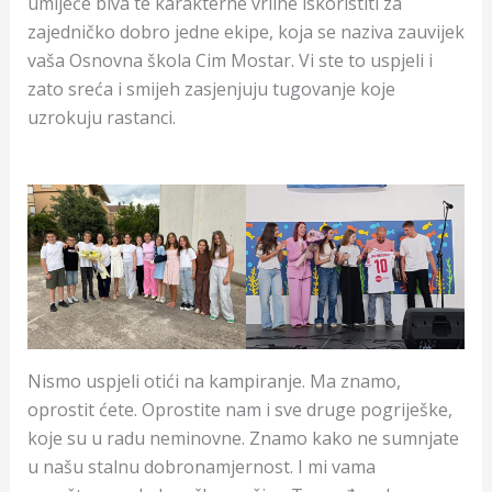
umijeće biva te karakterne vrline iskoristiti za
zajedničko dobro jedne ekipe, koja se naziva zauvijek
vaša Osnovna škola Cim Mostar. Vi ste to uspjeli i
zato sreća i smijeh zasjenjuju tugovanje koje
uzrokuju rastanci.
Nismo uspjeli otići na kampiranje. Ma znamo,
oprostit ćete. Oprostite nam i sve druge pogriješke,
koje su u radu neminovne. Znamo kako ne sumnjate
u našu stalnu dobronamjernost. I mi vama