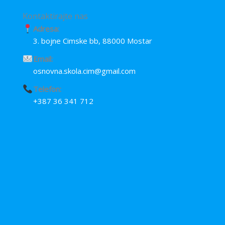
k
p
e
r
Kontaktirajte nas
Adresa:
3. bojne Cimske bb, 88000 Mostar
Email:
osnovna.skola.cim@gmail.com
Telefon:
+387 36 341 712