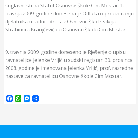
suglasnosti na Statut Osnovne škole Cim Mostar. 1.
travnja 2009. godine donesena je Odluka o preuzimanju
djelatnika u radni odnos iz Osnovne škole Silvija
Strahimira Kranjčevića u Osnovnu školu Cim Mostar.
9. travnja 2009. godine doneseno je Rješenje o upisu
ravnateljice Jelenke Vrljić u sudski registar. 30. prosinca
2008. godine je imenovana Jelenka Vrljić, prof. razredne
nastave za ravnateljicu Osnovne škole Cim Mostar.
F
W
M
S
a
h
e
h
c
a
s
a
e
t
s
r
b
s
e
e
o
A
n
o
p
g