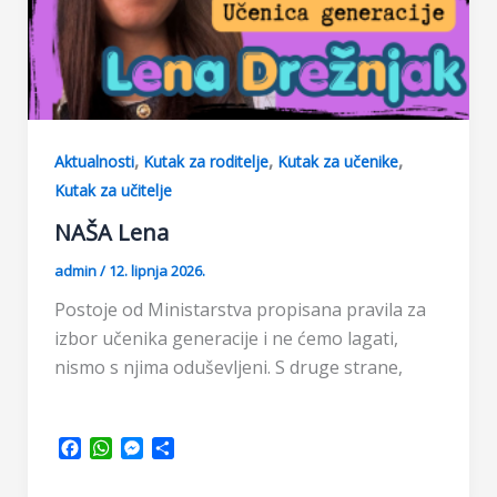
,
,
,
Aktualnosti
Kutak za roditelje
Kutak za učenike
Kutak za učitelje
NAŠA Lena
admin
/
12. lipnja 2026.
Postoje od Ministarstva propisana pravila za
izbor učenika generacije i ne ćemo lagati,
nismo s njima oduševljeni. S druge strane,
F
W
M
S
a
h
e
h
c
a
s
a