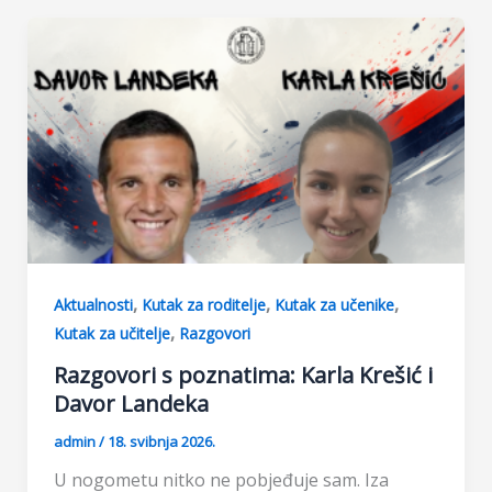
b
s
e
e
o
A
n
o
p
g
k
p
e
r
,
,
,
Aktualnosti
Kutak za roditelje
Kutak za učenike
,
Kutak za učitelje
Razgovori
Razgovori s poznatima: Karla Krešić i
Davor Landeka
admin
/
18. svibnja 2026.
U nogometu nitko ne pobjeđuje sam. Iza