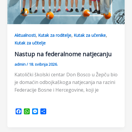
,
,
,
Aktualnosti
Kutak za roditelje
Kutak za učenike
Kutak za učitelje
Nastup na federalnome natjecanju
admin
/
18. svibnja 2026.
Katolički školski centar Don Bosco u Žepču bio
je domaćin odbojkaškoga natjecanja na razini
Federacije Bosne i Hercegovine, koji je
F
W
M
S
a
h
e
h
c
a
s
a
e
t
s
r