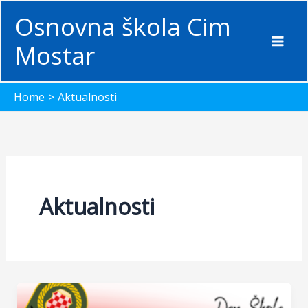
Skip
Osnovna škola Cim
to
content
Mostar
Home
Aktualnosti
Aktualnosti