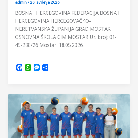
admin
/
20. svibnja 2026.
BOSNA I HERCEGOVINA FEDERACIJA BOSNA I
HERCEGOVINA HERCEGOVAČKO-
NERETVANSKA ŽUPANIJA GRAD MOSTAR
OSNOVNA ŠKOLA CIM MOSTAR Ur. broj: 01-
45-288/26 Mostar, 18.05.2026.
F
W
M
S
a
h
e
h
c
a
s
a
e
t
s
r
b
s
e
e
o
A
n
o
p
g
k
p
e
r