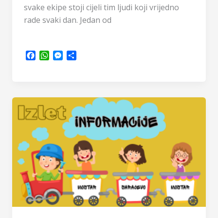
svake ekipe stoji cijeli tim ljudi koji vrijedno
rade svaki dan. Jedan od
F
W
M
S
a
h
e
h
c
a
s
a
e
t
s
r
b
s
e
e
o
A
n
o
p
g
k
p
e
r