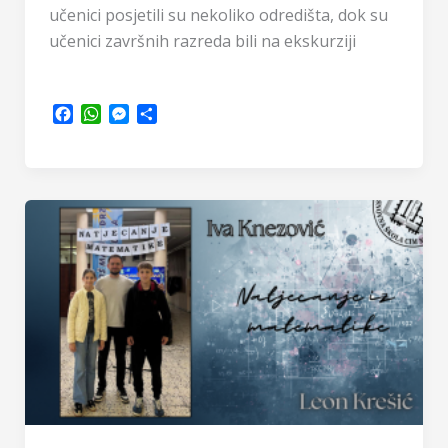
učenici posjetili su nekoliko odredišta, dok su
učenici završnih razreda bili na ekskurziji
F
W
M
S
a
h
e
h
c
a
s
a
e
t
s
r
b
s
e
e
o
A
n
o
p
g
k
p
e
r