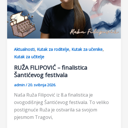
,
,
,
Aktualnosti
Kutak za roditelje
Kutak za učenike
Kutak za učitelje
RUŽA FILIPOVIĆ – finalistica
Šantićevog festivala
admin
/
20. svibnja 2026.
Naša Ruža Filipović iz 8.a finalistica je
ovogodišnjeg Šantićevog festivala. To veliko
postignuće Ruža je ostvarila sa svojom
pjesmom Tragovi,