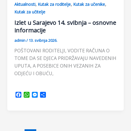
,
,
,
Aktualnosti
Kutak za roditelje
Kutak za učenike
Kutak za učitelje
Izlet u Sarajevo 14. svibnja – osnovne
informacije
admin
/
13. svibnja 2026.
POŠTOVANI RODITELJI, VODITE RAČUNA O
TOME DA SE DJECA PRIDRŽAVAJU NAVEDENIH
UPUTA, A POSEBICE ONIH VEZANIH ZA
ODJEĆU I OBUĆU,
F
W
M
S
a
h
e
h
c
a
s
a
e
t
s
r
b
s
e
e
o
A
n
o
p
g