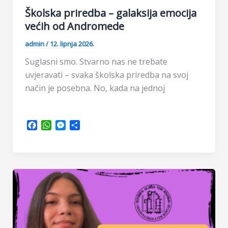
Školska priredba – galaksija emocija
većih od Andromede
admin
/
12. lipnja 2026.
Suglasni smo. Stvarno nas ne trebate
uvjeravati – svaka školska priredba na svoj
način je posebna. No, kada na jednoj
F
W
M
S
a
h
e
h
c
a
s
a
e
t
s
r
b
s
e
e
o
A
n
o
p
g
k
p
e
r