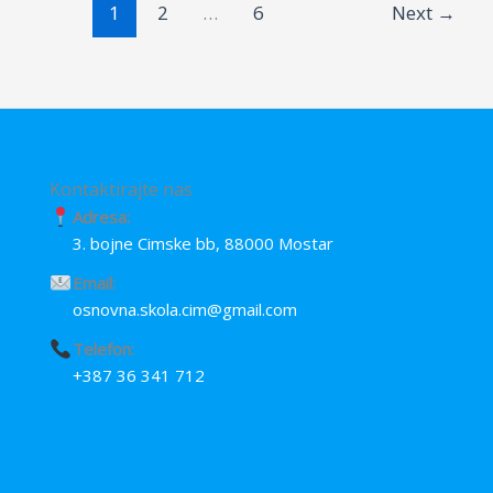
1
2
…
6
Next
→
k
p
e
r
Kontaktirajte nas
Adresa:
3. bojne Cimske bb, 88000 Mostar
Email:
osnovna.skola.cim@gmail.com
Telefon:
+387 36 341 712