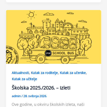
e
t
s
r
b
s
e
e
o
A
n
o
p
g
k
p
e
r
,
,
,
Aktualnosti
Kutak za roditelje
Kutak za učenike
Kutak za učitelje
Školska 2025./2026. – izleti
admin
/
28. svibnja 2026.
Ove godine, u okviru školskih izleta, naši