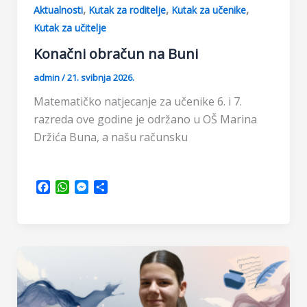
,
,
,
Aktualnosti
Kutak za roditelje
Kutak za učenike
Kutak za učitelje
Konačni obračun na Buni
admin
/
21. svibnja 2026.
Matematičko natjecanje za učenike 6. i 7.
razreda ove godine je održano u OŠ Marina
Držića Buna, a našu računsku
F
W
M
S
a
h
e
h
c
a
s
a
e
t
s
r
b
s
e
e
o
A
n
o
p
g
k
p
e
r