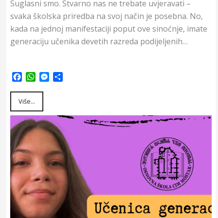
Suglasni smo. Stvarno nas ne trebate uvjeravati –
svaka školska priredba na svoj način je posebna. No,
kada na jednoj manifestaciji poput ove sinoćnje, imate
generaciju učenika devetih razreda podijeljenih…
F
W
M
S
a
h
e
h
c
a
s
a
Više...
e
t
s
r
b
s
e
e
o
A
n
o
p
g
k
p
e
r