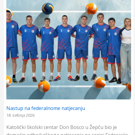
o
A
n
o
p
g
k
p
e
r
Nastup na federalnome natjecanju
18. svibnja 2026.
Katolički školski centar Don Bosco u Žepču bio je
domaćin odbojkaškoga natjecanja na razini Federacije