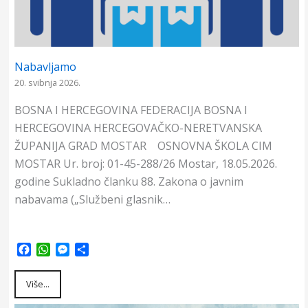
Nabavljamo
20. svibnja 2026.
BOSNA I HERCEGOVINA FEDERACIJA BOSNA I
HERCEGOVINA HERCEGOVAČKO-NERETVANSKA
ŽUPANIJA GRAD MOSTAR OSNOVNA ŠKOLA CIM
MOSTAR Ur. broj: 01-45-288/26 Mostar, 18.05.2026.
godine Sukladno članku 88. Zakona o javnim
nabavama („Službeni glasnik…
F
W
M
S
a
h
e
h
c
a
s
a
Više...
e
t
s
r
b
s
e
e