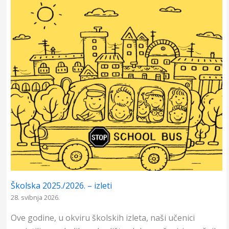
o
A
n
o
p
g
k
p
e
r
Školska 2025./2026. – izleti
28. svibnja 2026.
Ove godine, u okviru školskih izleta, naši učenici