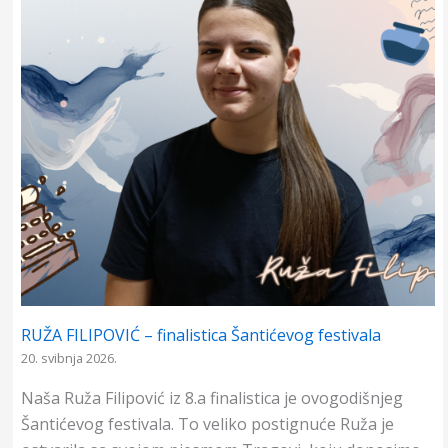
o
p
g
k
p
e
r
RUŽA FILIPOVIĆ – finalistica Šantićevog festivala
20. svibnja 2026.
Naša Ruža Filipović iz 8.a finalistica je ovogodišnjeg
Šantićevog festivala. To veliko postignuće Ruža je