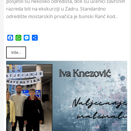
posjetili su nekoliko odredišta, dok su učenici završnih
razreda bili na ekskurziji u Zadru. Standardno
odredište mostarskih prvačića je bunski Ranč kod…
F
W
M
S
a
h
e
h
c
a
s
a
Više...
e
t
s
r
b
s
e
e
o
A
n
o
p
g
k
p
e
r