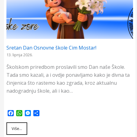
Sretan Dan Osnovne škole Cim Mostar!
13. lipnja 2026.
Školskom priredbom proslavili smo Dan naše Škole.
Tada smo kazali, a i ovdje ponavljamo kako je divna ta
činjenica što rastemo kao zgrada, kroz aktualnu
nadogradnju škole, ali i kao…
F
W
M
S
a
h
e
h
c
a
s
a
Više...
e
t
s
r