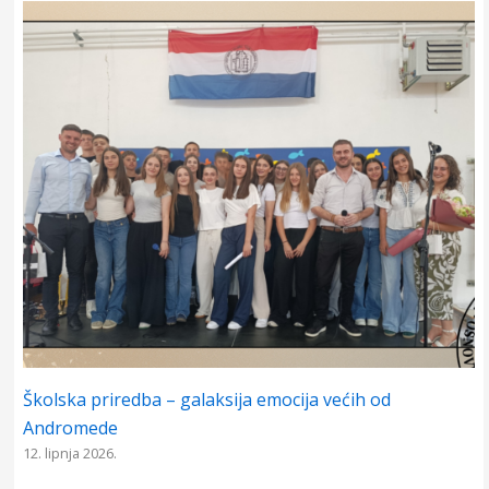
b
s
e
e
o
A
n
o
p
g
k
p
e
r
Školska priredba – galaksija emocija većih od
Andromede
12. lipnja 2026.