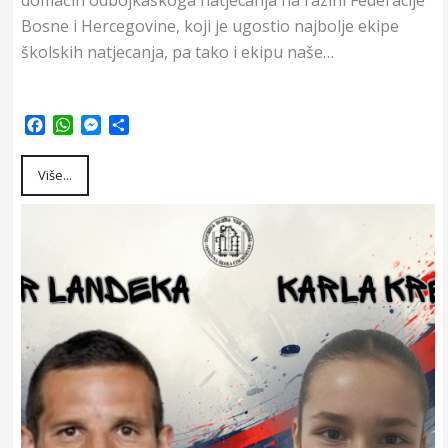
Bosne i Hercegovine, koji je ugostio najbolje ekipe
školskih natjecanja, pa tako i ekipu naše…
F
W
M
S
a
h
e
h
c
a
s
a
Više...
e
t
s
r
b
s
e
e
o
A
n
o
p
g
k
p
e
r