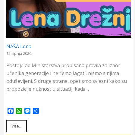
NAŠA Lena
12. lipnja 2026.
Postoje od Ministarstva propisana pravila za izbor
učenika generacije i ne ćemo lagati, nismo s njima
oduševljeni. S druge strane, opet smo svjesni kako su
propozicije nužnost u situaciji kada…
F
W
M
S
a
h
e
h
c
a
s
a
Više...
e
t
s
r
b
s
e
e