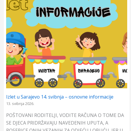
o
p
g
k
p
e
r
Izlet u Sarajevo 14. svibnja – osnovne informacije
13. svibnja 2026.
POŠTOVANI RODITELJI, VODITE RAČUNA O TOME DA
SE DJECA PRIDRŽAVAJU NAVEDENIH UPUTA, A
POSEBICE ONIH VEZANIH ZA ODJEĆU I OBUĆU, JER U