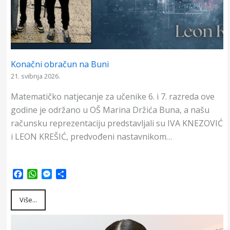
Konačni obračun na Buni
21. svibnja 2026.
Matematičko natjecanje za učenike 6. i 7. razreda ove
godine je održano u OŠ Marina Držića Buna, a našu
računsku reprezentaciju predstavljali su IVA KNEZOVIĆ
i LEON KREŠIĆ, predvođeni nastavnikom…
F
W
M
S
a
h
e
h
c
a
s
a
Više...
e
t
s
r
b
s
e
e
o
A
n