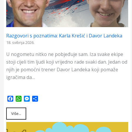
Razgovori s poznatima: Karla Krešić i Davor Landeka
18. svibnja 2026.
U nogometu nitko ne pobjeđuje sam. Iza svake ekipe
stoji cijeli tim ljudi koji vrijedno rade svaki dan. Jedan od
njih je pomoćni trener Davor Landeka koji pomaže
igračima da…
F
W
M
S
a
h
e
h
c
a
s
a
Više...
e
t
s
r
b
s
e
e
o
A
n