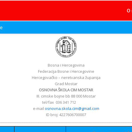
O 
je
Bosna i Hercegovina
Federacija Bosne i Hercegovine
Hercegovačko – neretvanska županija
Grad Mostar
OSNOVNA ŠKOLA CIM MOSTAR
III. cimske bojne bb 88 000 Mostar
tel/fax 036 341 712
e-mail
osnovna.skola.cim@gmail.com
ID broj: 4227606700007
___________________________________________________________________________