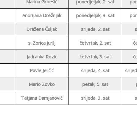
Marina Grbešić
ponedjeljak, 2. sat
pon
Andrijana Drežnjak
ponedjeljak, 3. sat
pon
Dražena Čuljak
srijeda, 2. sat
s
s. Zorica Jurilj
četvrtak, 2. sat
če
Jadranka Rozić
četvrtak, 3. sat
če
Pavle Jeličić
srijeda, 4. sat
srijed
Mario Zovko
petak, 5. sat
Tatjana Damjanović
srijeda, 3. sat
s