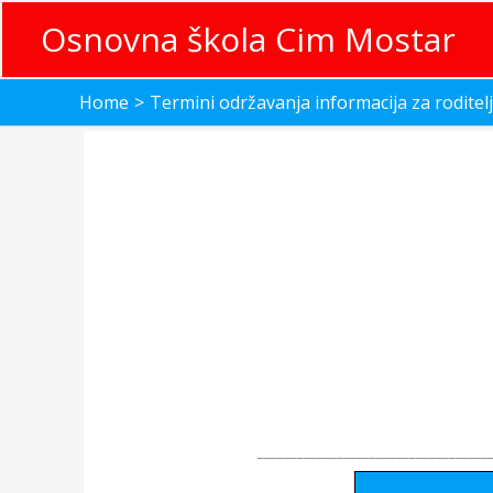
Skip
Osnovna škola Cim Mostar
to
content
Home
Termini održavanja informacija za roditel
___________________________________