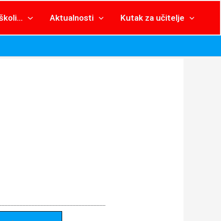
školi…
Aktualnosti
Kutak za učitelje
____________________________________