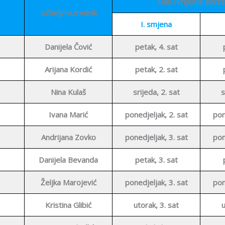
Dan i vrijeme održa
Učitelj/razrednik
I. smjena
Danijela Čović
petak, 4. sat
Arijana Kordić
petak, 2. sat
Nina Kulaš
srijeda, 2. sat
s
Ivana Marić
ponedjeljak, 2. sat
pon
Andrijana Zovko
ponedjeljak, 3. sat
pon
Danijela Bevanda
petak, 3. sat
Željka Marojević
ponedjeljak, 3. sat
pon
Kristina Glibić
utorak, 3. sat
u