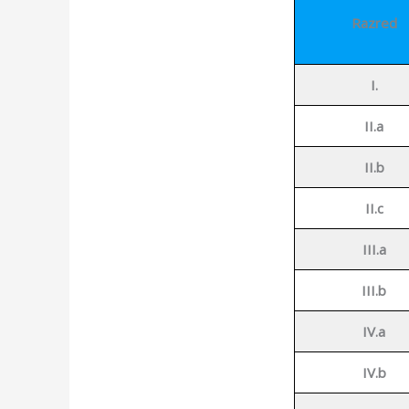
Razred
I.
II.a
II.b
II.c
III.a
III.b
IV.a
IV.b