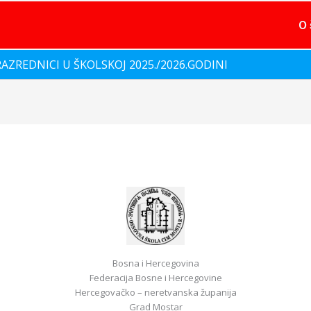
O 
RAZREDNICI U ŠKOLSKOJ 2025./2026.GODINI
Bosna i Hercegovina
Federacija Bosne i Hercegovine
Hercegovačko – neretvanska županija
Grad Mostar