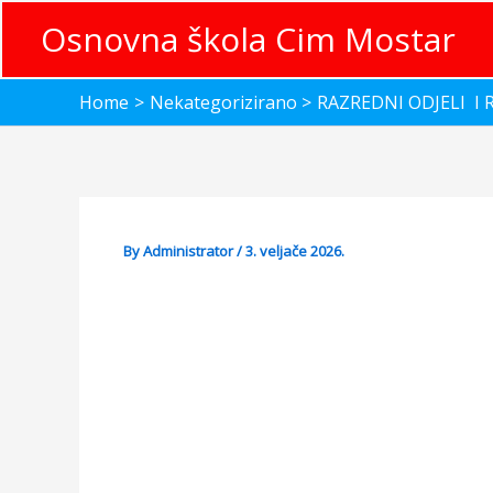
Skip
Osnovna škola Cim Mostar
to
content
Home
Nekategorizirano
RAZREDNI ODJELI I 
By
Administrator
/
3. veljače 2026.