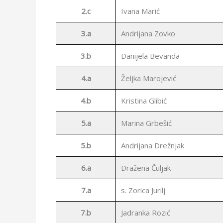
2.c
Ivana Marić
3.a
Andrijana Zovko
3.b
Danijela Bevanda
4.a
Željka Marojević
4.b
Kristina Glibić
5.a
Marina Grbešić
5.b
Andrijana Drežnjak
6.a
Dražena Čuljak
7.a
s. Zorica Jurilj
7.b
Jadranka Rozić