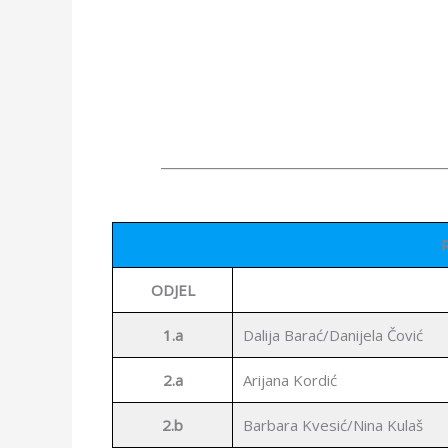
_________________________________________
ODJEL
1.a
Dalija Barać/Danijela Čović
2.a
Arijana Kordić
2.b
Barbara Kvesić/Nina Kulaš