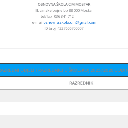
OSNOVNA ŠKOLA CIM MOSTAR
III. cimske bojne bb 88 000 Mostar
tel/fax 036 341 712
e-mail
osnovna.skola.cim@gmail.com
ID broj: 4227606700007
________________________________________________________________
RAZREDNI ODJELI I RAZREDNICI U ŠKOLSKOJ 2025./2026.GODIN
RAZREDNIK