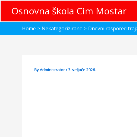
Skip
Osnovna škola Cim Mostar
to
content
Home
Nekategorizirano
Dnevni raspored traj
By
Administrator
/
3. veljače 2026.