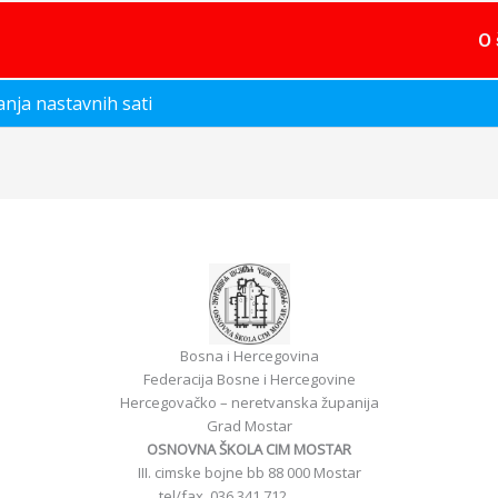
O 
anja nastavnih sati
Bosna i Hercegovina
Federacija Bosne i Hercegovine
Hercegovačko – neretvanska županija
Grad Mostar
OSNOVNA ŠKOLA CIM MOSTAR
III. cimske bojne bb 88 000 Mostar
tel/fax 036 341 712