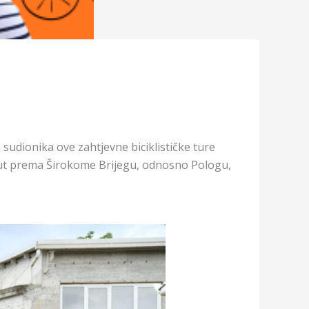
udionika ove zahtjevne biciklističke ture
 put prema Širokome Brijegu, odnosno Pologu,