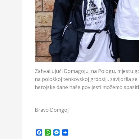
Zahvaljujući Domagoju, na Pologu, mjestu gdj
na pološkoj tenkovskoj grdosiji, zavijorila s
herojske dane naše povijesti možemo spasiti
Bravo Domgoj!
F
W
M
S
a
h
e
h