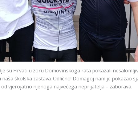
e su Hrvati u zoru Domovinskoga rata pokazali nesalomljivos
e i naša školska zastava. Odlično! Domagoj nam je pokazao sj
 od vjerojatno njenoga najvećega neprijatelja – zaborava.