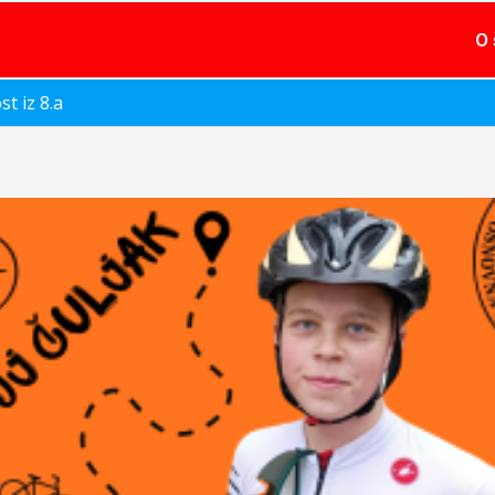
O 
t iz 8.a