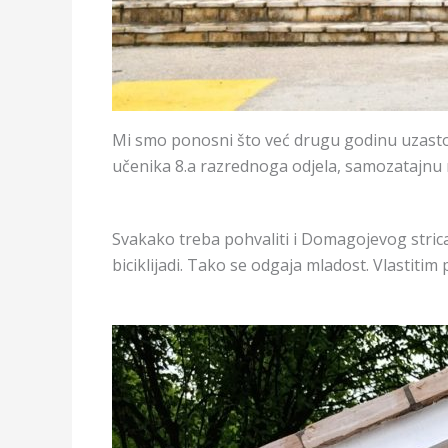
Mi smo ponosni što već drugu godinu uzasto
učenika 8.a razrednoga odjela, samozatajnu m
Svakako treba pohvaliti i Domagojevog strica,
biciklijadi. Tako se odgaja mladost. Vlastiti