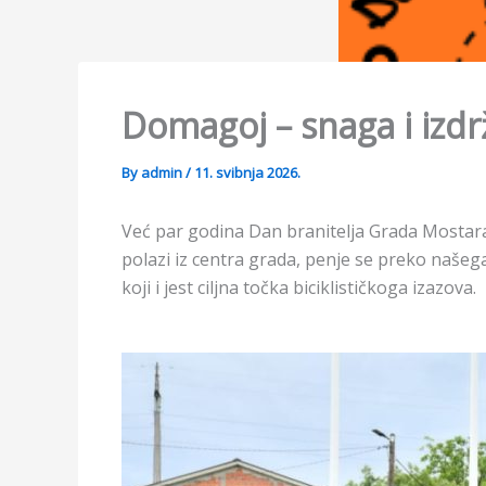
Domagoj – snaga i izdržl
By
admin
/
11. svibnja 2026.
Već par godina Dan branitelja Grada Mostara 
polazi iz centra grada, penje se preko naše
koji i jest ciljna točka biciklističkoga izazova.