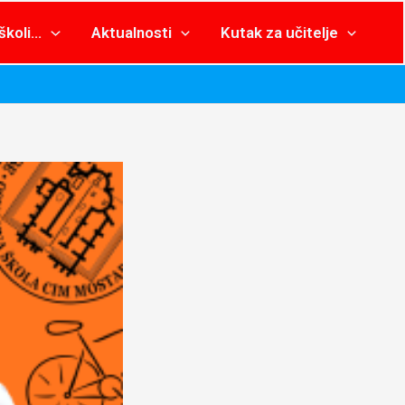
školi…
Aktualnosti
Kutak za učitelje