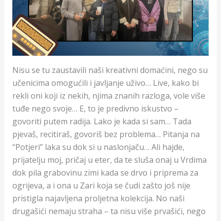
Nisu se tu zaustavili naši kreativni domaćini, nego su
učenicima omogućili i javljanje uživo… Live, kako bi
rekli oni koji iz nekih, njima znanih razloga, vole više
tuđe nego svoje… E, to je predivno iskustvo –
govoriti putem radija. Lako je kada si sam… Tada
pjevaš, recitiraš, govoriš bez problema… Pitanja na
“Potjeri” laka su dok si u naslonjaču… Ali hajde,
prijatelju moj, pričaj u eter, da te sluša onaj u Vrdima
dok pila grabovinu zimi kada se drvo i priprema za
ogrijeva, a i ona u Zari koja se čudi zašto još nije
pristigla najavljena proljetna kolekcija. No naši
drugašići nemaju straha – ta nisu više prvašići, nego