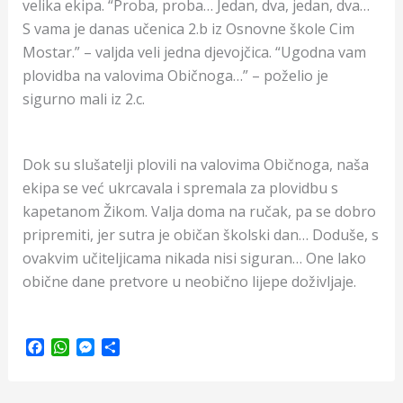
velika ekipa. “Proba, proba… Jedan, dva, jedan, dva…
S vama je danas učenica 2.b iz Osnovne škole Cim
Mostar.” – valjda veli jedna djevojčica. “Ugodna vam
plovidba na valovima Običnoga…” – poželio je
sigurno mali iz 2.c.
Dok su slušatelji plovili na valovima Običnoga, naša
ekipa se već ukrcavala i spremala za plovidbu s
kapetanom Žikom. Valja doma na ručak, pa se dobro
pripremiti, jer sutra je običan školski dan… Doduše, s
ovakvim učiteljicama nikada nisi siguran… One lako
obične dane pretvore u neobično lijepe doživljaje.
F
W
M
S
a
h
e
h
c
a
s
a
e
t
s
r