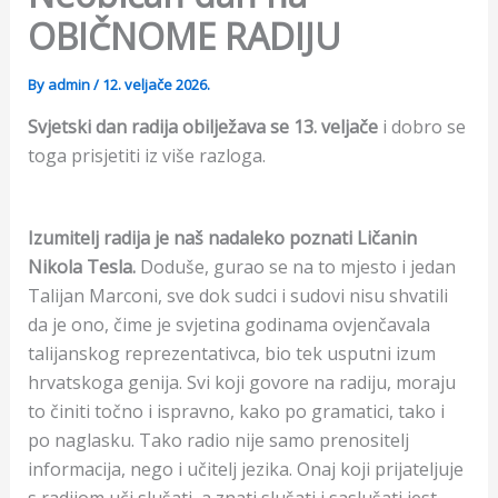
OBIČNOME RADIJU
By
admin
/
12. veljače 2026.
Svjetski dan radija obilježava se 13. veljače
i dobro se
toga prisjetiti iz više razloga.
Izumitelj radija je naš nadaleko poznati Ličanin
Nikola Tesla.
Doduše, gurao se na to mjesto i jedan
Talijan Marconi, sve dok sudci i sudovi nisu shvatili
da je ono, čime je svjetina godinama ovjenčavala
talijanskog reprezentativca, bio tek usputni izum
hrvatskoga genija. Svi koji govore na radiju, moraju
to činiti točno i ispravno, kako po gramatici, tako i
po naglasku. Tako radio nije samo prenositelj
informacija, nego i učitelj jezika. Onaj koji prijateljuje
s radijom uči slušati, a znati slušati i saslušati jest