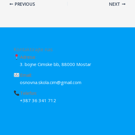
PREVIOUS
NEXT
b
s
e
e
o
A
n
o
p
g
k
p
e
r
Kontaktirajte nas
Adresa:
3. bojne Cimske bb, 88000 Mostar
Email:
osnovna.skola.cim@gmail.com
Telefon:
+387 36 341 712