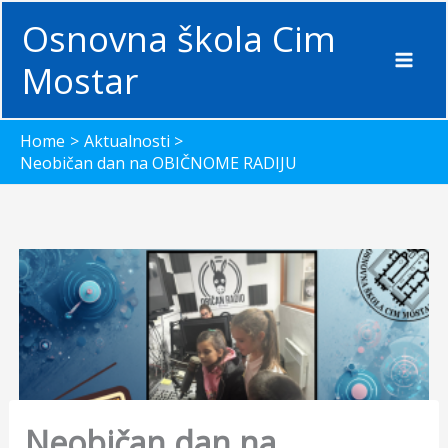
Skip
Osnovna škola Cim
to
content
Mostar
Home
Aktualnosti
Neobičan dan na OBIČNOME RADIJU
Neobičan dan na