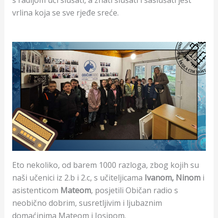
vrlina koja se sve rjeđe sreće.
Eto nekoliko, od barem 1000 razloga, zbog kojih su
naši učenici iz 2.b i 2.c, s učiteljicama
Ivanom, Ninom
i
asistenticom
Mateom
, posjetili Običan radio s
neobično dobrim, susretljivim i ljubaznim
domaćinima Mateom i Josipom.