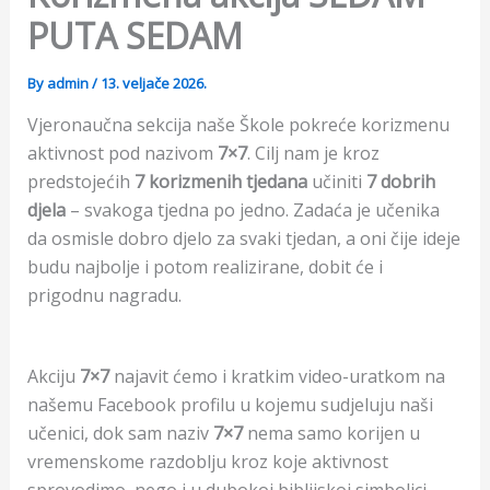
PUTA SEDAM
By
admin
/
13. veljače 2026.
Vjeronaučna sekcija naše Škole pokreće korizmenu
aktivnost pod nazivom
7×7
. Cilj nam je kroz
predstojećih
7 korizmenih tjedana
učiniti
7 dobrih
djela
– svakoga tjedna po jedno. Zadaća je učenika
da osmisle dobro djelo za svaki tjedan, a oni čije ideje
budu najbolje i potom realizirane, dobit će i
prigodnu nagradu.
Akciju
7×7
najavit ćemo i kratkim video-uratkom na
našemu Facebook profilu u kojemu sudjeluju naši
učenici, dok sam naziv
7×7
nema samo korijen u
vremenskome razdoblju kroz koje aktivnost
sprovodimo, nego i u dubokoj biblijskoj simbolici