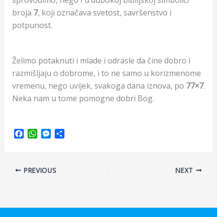
broja
7
, koji označava svetost, savršenstvo i
potpunost.
Želimo potaknuti i mlade i odrasle da čine dobro i
razmišljaju o dobrome, i to ne samo u korizmenome
vremenu, nego uvijek, svakoga dana iznova, po
77×7
.
Neka nam u tome pomogne dobri Bog.
F
W
M
S
a
h
e
h
c
a
s
a
e
t
s
r
PREVIOUS
NEXT
b
s
e
e
o
A
n
o
p
g
k
p
e
r