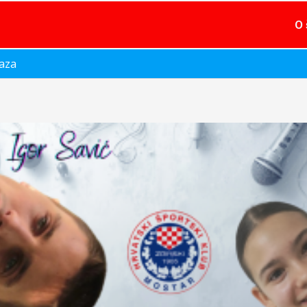
O 
raza