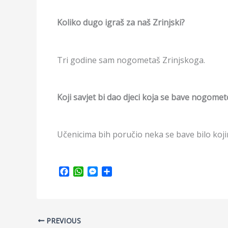
Koliko dugo igraš za naš Zrinjski?
Tri godine sam nogometaš Zrinjskoga.
Koji savjet bi dao djeci koja se bave nogometo
Učenicima bih poručio neka se bave bilo koji
F
W
M
S
a
h
e
h
c
a
s
a
e
t
s
r
b
s
e
e
PREVIOUS
o
A
n