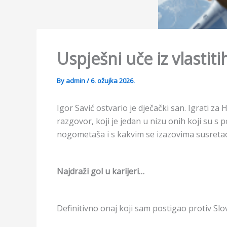
Uspješni uče iz vlastit
By
admin
/
6. ožujka 2026.
Igor Savić ostvario je dječački san. Igrati za
razgovor, koji je jedan u nizu onih koji su s
nogometaša i s kakvim se izazovima susretao 
Najdraži gol u karijeri…
Definitivno onaj koji sam postigao protiv Slov