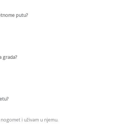
etnome putu?
ga grada?
etu?
 nogomet i uživam u njemu.