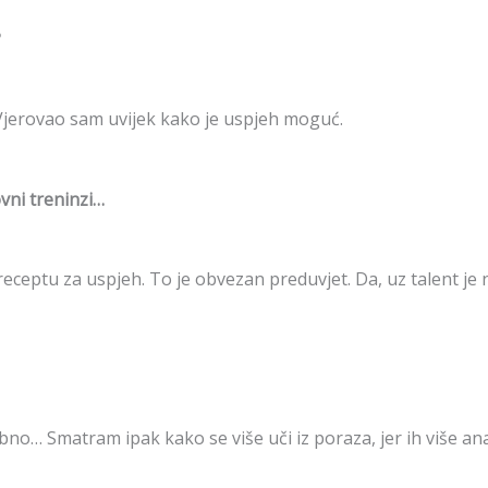
?
 Vjerovao sam uvijek kako je uspjeh moguć.
ovni treninzi…
u receptu za uspjeh. To je obvezan preduvjet. Da, uz talent je
o… Smatram ipak kako se više uči iz poraza, jer ih više anal