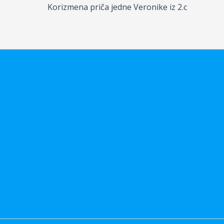
Korizmena priča jedne Veronike iz 2.c