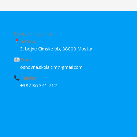
o
p
g
k
p
e
r
Kontaktirajte nas
Adresa:
3. bojne Cimske bb, 88000 Mostar
Email:
osnovna.skola.cim@gmail.com
Telefon:
+387 36 341 712