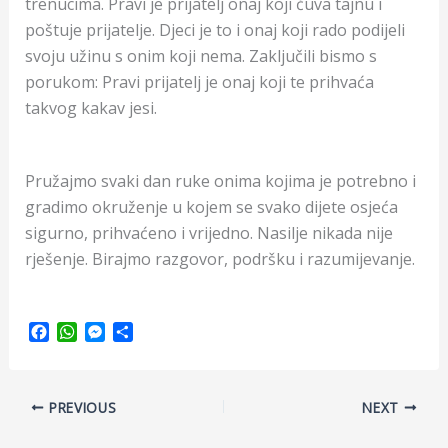
trenucima. Pravi je prijatelj onaj koji čuva tajnu i
poštuje prijatelje. Djeci je to i onaj koji rado podijeli
svoju užinu s onim koji nema. Zaključili bismo s
porukom: Pravi prijatelj je onaj koji te prihvaća
takvog kakav jesi.
Pružajmo svaki dan ruke onima kojima je potrebno i
gradimo okruženje u kojem se svako dijete osjeća
sigurno, prihvaćeno i vrijedno. Nasilje nikada nije
rješenje. Birajmo razgovor, podršku i razumijevanje.
F
W
M
S
a
h
e
h
c
a
s
a
e
t
s
r
PREVIOUS
NEXT
b
s
e
e
o
A
n