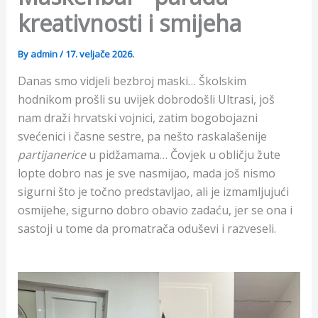
kreativnosti i smijeha
By
admin
/
17. veljače 2026.
Danas smo vidjeli bezbroj maski… Školskim
hodnikom prošli su uvijek dobrodošli Ultrasi, još
nam draži hrvatski vojnici, zatim bogobojazni
svećenici i časne sestre, pa nešto raskalašenije
partijanerice
u pidžamama… Čovjek u obličju žute
lopte dobro nas je sve nasmijao, mada još nismo
sigurni što je točno predstavljao, ali je izmamljujući
osmijehe, sigurno dobro obavio zadaću, jer se ona i
sastoji u tome da promatrača oduševi i razveseli.