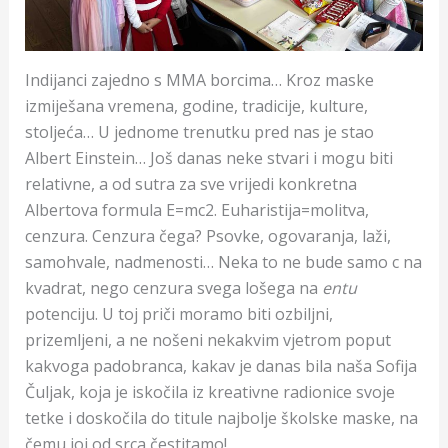
Indijanci zajedno s MMA borcima… Kroz maske
izmiješana vremena, godine, tradicije, kulture,
stoljeća… U jednome trenutku pred nas je stao
Albert Einstein… Još danas neke stvari i mogu biti
relativne, a od sutra za sve vrijedi konkretna
Albertova formula E=mc2. Euharistija=molitva,
cenzura. Cenzura čega? Psovke, ogovaranja, laži,
samohvale, nadmenosti… Neka to ne bude samo c na
kvadrat, nego cenzura svega lošega na
entu
potenciju. U toj priči moramo biti ozbiljni,
prizemljeni, a ne nošeni nekakvim vjetrom poput
kakvoga padobranca, kakav je danas bila naša Sofija
Čuljak, koja je iskočila iz kreativne radionice svoje
tetke i doskočila do titule najbolje školske maske, na
čemu joj od srca čestitamo!