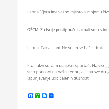
Leona: Vjera ima važno mjesto u mojemu životu
OŠCM: Za tvoje postignuće saznali smo s inte
Leona: Takva sam. Ne volim se baš isticati.
Eto, takvi su vam uspješni športaši. Najviše
smo ponosni na našu Leonu, ali i na sve drug
ispunjavanje uobičajenih dužnosti.
F
W
M
S
a
h
e
h
c
a
s
a