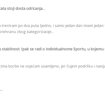
ta stoji dosta odricanja…
 treniram po dva puta tjedno, i samo jedan dan imam jedan tr
 prehranu zbog kategorizacije…
u stabilnost. Ipak se radi o individualnome športu, u kojemu
ma borbe ne osjećam usamljeno, jer čujem podršku i navijanje 
a…