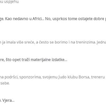
emu uspjehu.
e. Kao nedavno u Africi… No, usprkos tome ostajete dobre p
 ja imala više sreće, a često se borimo i na treninzima. Jed
e, što opet traži materijalne izdatke…
 na podršci, sponzorima, svojemu Judo klubu Borsa, treneru 
 sebe.
. Vjera…