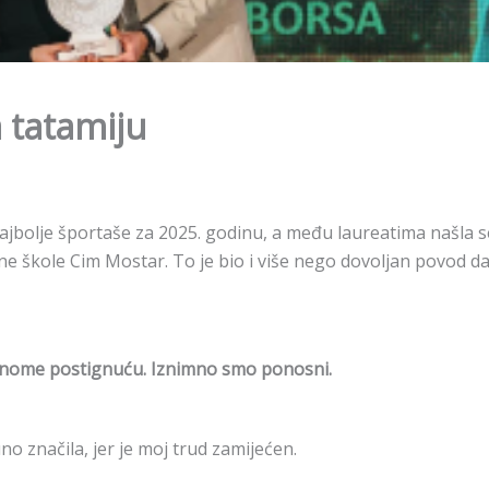
 tatamiju
ajbolje športaše za 2025. godinu, a među laureatima našla se
vne škole Cim Mostar. To je bio i više nego dovoljan povo
ajnome postignuću. Iznimno smo ponosni.
o značila, jer je moj trud zamijećen.