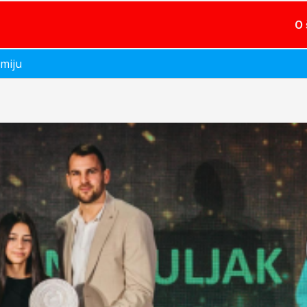
O 
amiju