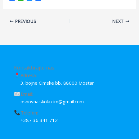
a
h
e
h
c
a
s
a
e
t
s
r
PREVIOUS
NEXT
b
s
e
e
o
A
n
o
p
g
k
p
e
r
Kontaktirajte nas
Adresa:
3. bojne Cimske bb, 88000 Mostar
Email:
osnovna.skola.cim@gmail.com
Telefon:
+387 36 341 712