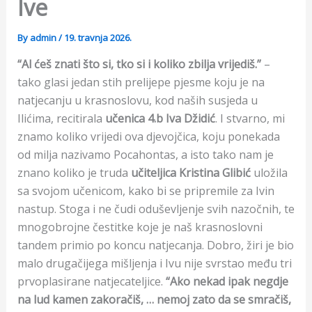
Ive
By
admin
/
19. travnja 2026.
“Al ćeš znati što si, tko si i koliko zbilja vrijediš.”
–
tako glasi jedan stih prelijepe pjesme koju je na
natjecanju u krasnoslovu, kod naših susjeda u
Ilićima, recitirala
učenica 4.b Iva Džidić
. I stvarno, mi
znamo koliko vrijedi ova djevojčica, koju ponekada
od milja nazivamo Pocahontas, a isto tako nam je
znano koliko je truda
učiteljica Kristina Glibić
uložila
sa svojom učenicom, kako bi se pripremile za Ivin
nastup. Stoga i ne čudi oduševljenje svih nazočnih, te
mnogobrojne čestitke koje je naš krasnoslovni
tandem primio po koncu natjecanja. Dobro, žiri je bio
malo drugačijega mišljenja i Ivu nije svrstao među tri
prvoplasirane natjecateljice.
“Ako nekad ipak negdje
na lud kamen zakoračiš, … nemoj zato da se smračiš,