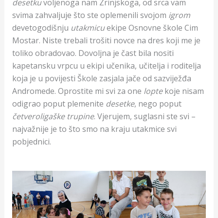
desetku
voljenoga nam Zrinjskoga, od srca vam
svima zahvaljuje što ste oplemenili svojom
igrom
devetogodišnju
utakmicu
ekipe Osnovne škole Cim
Mostar. Niste trebali trošiti novce na dres koji me je
toliko obradovao. Dovoljna je čast bila nositi
kapetansku vrpcu u ekipi učenika, učitelja i roditelja
koja je u povijesti Škole zasjala jače od sazviježđa
Andromede. Oprostite mi svi za one
lopte
koje nisam
odigrao poput plemenite
desetke
, nego poput
četveroligaške trupine
. Vjerujem, suglasni ste svi –
najvažnije je to što smo na kraju utakmice svi
pobjednici.