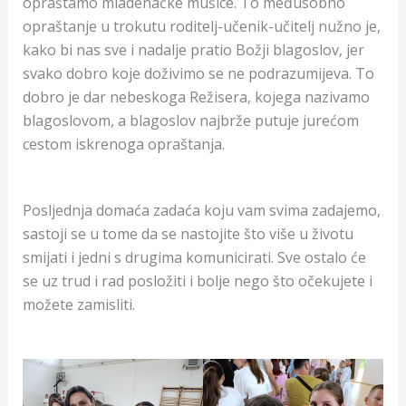
opraštamo mladenačke mušice. To međusobno
opraštanje u trokutu roditelj-učenik-učitelj nužno je,
kako bi nas sve i nadalje pratio Božji blagoslov, jer
svako dobro koje doživimo se ne podrazumijeva. To
dobro je dar nebeskoga Režisera, kojega nazivamo
blagoslovom, a blagoslov najbrže putuje jurećom
cestom iskrenoga opraštanja.
Posljednja domaća zadaća koju vam svima zadajemo,
sastoji se u tome da se nastojite što više u životu
smijati i jedni s drugima komunicirati. Sve ostalo će
se uz trud i rad posložiti i bolje nego što očekujete i
možete zamisliti.