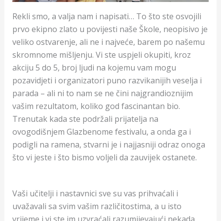
Rekli smo, a valja nam i napisati… To što ste osvojili
prvo ekipno zlato u povijesti naše Škole, neopisivo je
veliko ostvarenje, ali ne i najveće, barem po našemu
skromnome mišljenju. Vi ste uspjeli okupiti, kroz
akciju 5 do 5, broj ljudi na kojemu vam mogu
pozavidjeti i organizatori puno razvikanijih veselja i
parada – ali ni to nam se ne čini najgrandioznijim
vašim rezultatom, koliko god fascinantan bio.
Trenutak kada ste podržali prijatelja na
ovogodišnjem Glazbenome festivalu, a onda ga i
podigli na ramena, stvarni je i najjasniji odraz onoga
što vi jeste i što bismo voljeli da zauvijek ostanete.
Vaši učitelji i nastavnici sve su vas prihvaćali i
uvažavali sa svim vašim različitostima, a u isto
vrijeme i vi ste im uzvraćali razumijevajući nekada