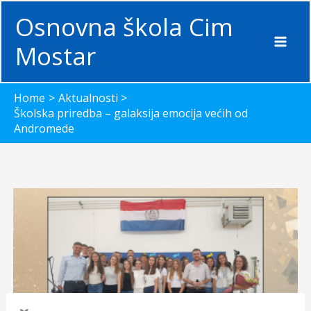
Skip
Osnovna škola Cim
to
content
Mostar
Home
Aktualnosti
Školska priredba – galaksija emocija većih od
Andromede