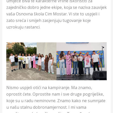
umijeće biva te karakterne vrline iskoristiti za
zajedničko dobro jedne ekipe, koja se naziva zauvijek
vaša Osnovna škola Cim Mostar. Vi ste to uspjeli i
zato sreća i smijeh zasjenjuju tugovanje koje
uzrokuju rastanci.
Nismo uspjeli otići na kampiranje. Ma znamo,
oprostit ćete. Oprostite nam i sve druge pogriješke,
koje su u radu neminovne. Znamo kako ne sumnjate
u našu stalnu dobronamjernost. I mi vama