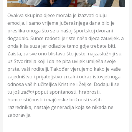
Ovakva skupina djece morala je izazvati oluju
emocija. I samo vrijeme jučerašnjega dana bilo je
preslika onoga što se u našoj športskoj dvorani
događalo. Sunce radosti jer ste naša djeca zauvijek, a
onda kiša suza jer odlazite tamo gdje trebate biti.
Zaista, za sve ono blistavo što jeste, najzaslužniji su,
uz Stvoritelja koji i da ne pita uvijek umiješa svoje
prste, vaši roditelji. Također vjerujemo kako je vaše
zajedništvo i prijateljstvo zrcalni odraz istovjetnoga
odnosa vaših učiteljica Kristine i Željke. Dodaju li se
tu još
začini
poput spontanosti, hrabrosti,
humorističnosti i majčinske brižnosti vaših
razrednika, nastaje generacija koja se nikada ne
zaboravlja.