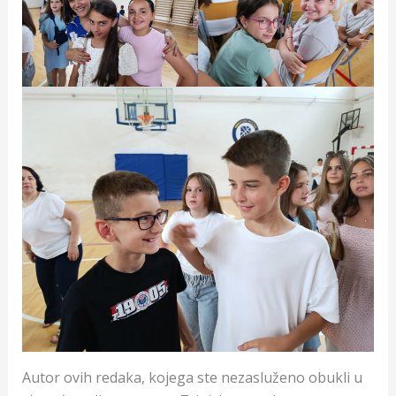
Autor ovih redaka, kojega ste nezasluženo obukli u