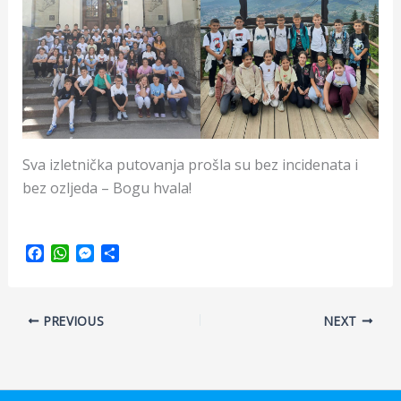
Sva izletnička putovanja prošla su bez incidenata i
bez ozljeda – Bogu hvala!
F
W
M
S
a
h
e
h
c
a
s
a
e
t
s
r
PREVIOUS
NEXT
b
s
e
e
o
A
n
o
p
g
k
p
e
r