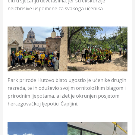
biti u sjećanju devetašima, jer su ekskurzije
neizbrisive uspomene za svakoga učenika.
Park prirode Hutovo blato ugostio je učenike drugih
razreda, te ih oduševio svojim ornitološkim blagom i
prirodnim ljepotama, a izlet je okrunjen posjetom
hercegovačkoj ljepotici Čapljini.