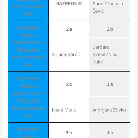
RAZREDNIK
Barać/Danijela
2025./2026.GO
Čović
DINI
RAZREDNI
2.a
2.b
ODJELI I
RAZREDNICI U
Barbara
ŠKOLSKOJ
Arijana Kordić
Kvesić/Nina
2025./2026.GO
Kulaš
DINI
RAZREDNI
2.c
3.a
ODJELI I
RAZREDNICI U
ŠKOLSKOJ
2025./2026.GO
Ivana Marić
Andrijana Zovko
DINI
RAZREDNI
3.b
4.a
ODJELI I