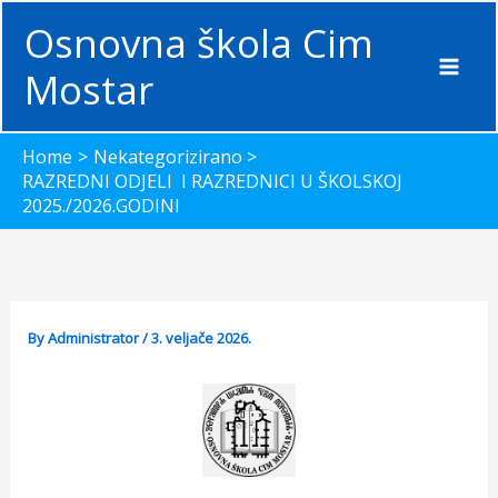
Skip
Osnovna škola Cim
to
content
Mostar
Home
Nekategorizirano
RAZREDNI ODJELI I RAZREDNICI U ŠKOLSKOJ
2025./2026.GODINI
By
Administrator
/
3. veljače 2026.