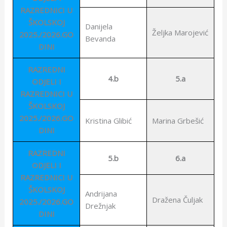
RAZREDNICI U
ŠKOLSKOJ
Danijela
Željka Marojević
2025./2026.GO
Bevanda
DINI
RAZREDNI
4.b
5.a
ODJELI I
RAZREDNICI U
ŠKOLSKOJ
2025./2026.GO
Kristina Glibić
Marina Grbešić
DINI
RAZREDNI
5.b
6.a
ODJELI I
RAZREDNICI U
ŠKOLSKOJ
Andrijana
Dražena Čuljak
2025./2026.GO
Drežnjak
DINI