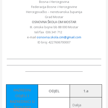
Bosna i Hercegovina
Federacija Bosne i Hercegovine
Hercegovačko – neretvanska županija
Grad Mostar
OSNOVNA ŠKOLA CIM MOSTAR
III. cimske bojne bb 88 000 Mostar
tel/fax 036 341 712
e-mail
osnovna.skola.cim@gmail.com
ID broj: 4227606700007
________________________________________________________
________________________________________________________
__________________________________
RAZREDNI
ODJEL
1.a
ODJELI I
RAZREDNICI U
Dalija
ŠKOLSKOJ