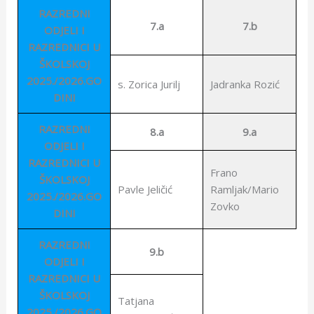
RAZREDNI
7.a
7.b
ODJELI I
RAZREDNICI U
ŠKOLSKOJ
2025./2026.GO
s. Zorica Jurilj
Jadranka Rozić
DINI
RAZREDNI
8.a
9.a
ODJELI I
RAZREDNICI U
Frano
ŠKOLSKOJ
Pavle Jeličić
Ramljak/Mario
2025./2026.GO
Zovko
DINI
RAZREDNI
9.b
ODJELI I
RAZREDNICI U
ŠKOLSKOJ
Tatjana
2025./2026.GO