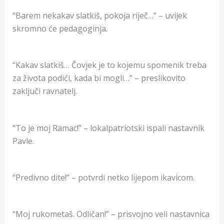
“Barem nekakav slatkiš, pokoja riječ…” – uvijek
skromno će pedagoginja.
“Kakav slatkiš… Čovjek je to kojemu spomenik treba
za života podići, kada bi mogli…” – preslikovito
zaključi ravnatelj.
“To je moj Ramac!” – lokalpatriotski ispali nastavnik
Pavle.
“Predivno dite!” – potvrdi netko lijepom ikavicom.
“Moj rukometaš. Odličan!” – prisvojno veli nastavnica