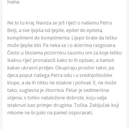
Ivana.
Ne bi tu kraj. Naniza se još riječi o našemu Petru
Belji, a sve ljepša od ljepše, epitet do epiteta,
kompliment do komplimenta. Lijepo brate da teško
može ljepše biti. Pa neka se i o dobrima razgovara.
Često u školama pozornicu zauzmu oni za koje teško
ikakvu riječ pronalaziš kako bi ih opisao, a kamoli
kakav ukrasni pridjev. Okupiraju prostor takvi, pa
djeca poput našega Petra odu i u srednjoškolske
klupe, a da ih nitko ne istakne i pohvali. E, ne može
tako, suglasna je zbornica. Petar je sedimentna
stijena, s toliko nataložene dobrote, koju valja
istaknuti kao primjer drugima. Točka. Zaključak koji
nikome ne bi palo na pamet osporavati.