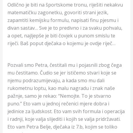
Odlično je biti na športskome tronu, riješiti nekakvu
matematičku zagonetku, govoriti strani jezik,
zapamtiti kemijsku formulu, napisati finu pjesmu i
divan sastav… Sve je to predivno i za svaku pohvalu,
a opet, najljepše je biti čovjek u punom smislu te
riječi. Baš poput dječaka o kojemu je ovdje riječ…
Pozvali smo Petra, čestitali mu i pojasnili zbog čega
mu čestitamo. Čudio se jer ističemo stvari koje se
njemu podrazumijevaju, a kada smo mu dali
rukometnu loptu, kao malu nagradu i znak naše
pažnje, samo je rekao: “Nemojte. To je stvarno
puno.” Eto vam u jednoj rečenici mjere dobra i
jedinice za ljudskost. Eto vam svih formula i operacija
i radnji, koje valja slijediti i kojih se valja pridržavati.
Eto vam Petra Belje, dječaka iz 7.b, kojim se toliko