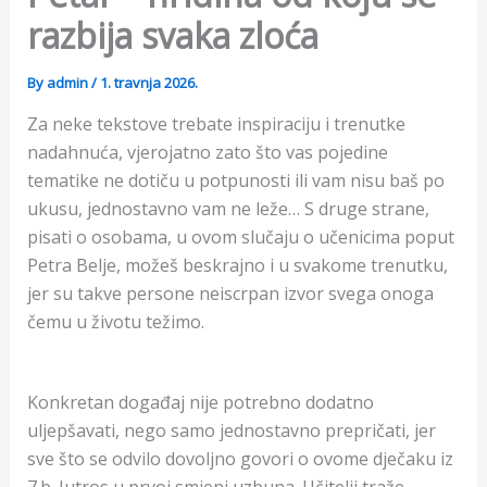
razbija svaka zloća
By
admin
/
1. travnja 2026.
Za neke tekstove trebate inspiraciju i trenutke
nadahnuća, vjerojatno zato što vas pojedine
tematike ne dotiču u potpunosti ili vam nisu baš po
ukusu, jednostavno vam ne leže… S druge strane,
pisati o osobama, u ovom slučaju o učenicima poput
Petra Belje, možeš beskrajno i u svakome trenutku,
jer su takve persone neiscrpan izvor svega onoga
čemu u životu težimo.
Konkretan događaj nije potrebno dodatno
uljepšavati, nego samo jednostavno prepričati, jer
sve što se odvilo dovoljno govori o ovome dječaku iz
7.b. Jutros u prvoj smjeni uzbuna. Učitelji traže