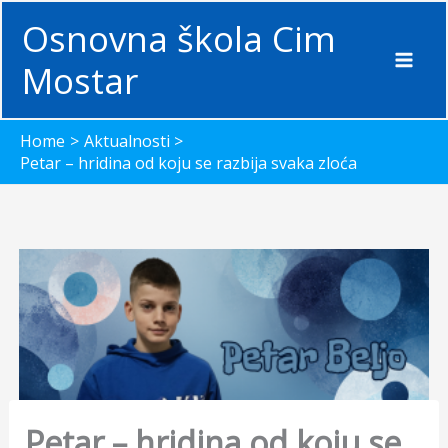
Skip
Osnovna škola Cim
to
content
Mostar
Home
Aktualnosti
Petar – hridina od koju se razbija svaka zloća
Petar – hridina od koju se