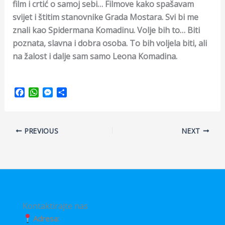
film i crtić o samoj sebi… Filmove kako spašavam
svijet i štitim stanovnike Grada Mostara. Svi bi me
znali kao Spidermana Komadinu. Volje bih to… Biti
poznata, slavna i dobra osoba. To bih voljela biti, ali
na žalost i dalje sam samo Leona Komadina.
F
W
M
S
a
h
e
h
c
a
s
a
e
t
s
r
PREVIOUS
NEXT
b
s
e
e
o
A
n
o
p
g
k
p
e
r
Kontaktirajte nas
Adresa: