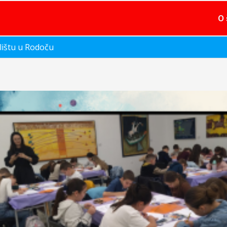
O 
lištu u Rodoču