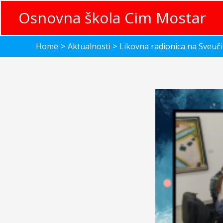
Skip
Osnovna škola Cim Mostar
to
content
Home
Aktualnosti
Likovna radionica na Sveuči