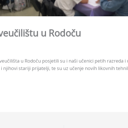
veučilištu u Rodoču
eučilišta u Rodoču posjetili su i naši učenici petih razreda 
i i njihovi stariji prijatelji, te su uz učenje novih likovnih t