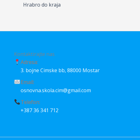
o
p
g
Hrabro do kraja
k
p
e
r
Kontaktirajte nas
Adresa:
3. bojne Cimske bb, 88000 Mostar
Email:
osnovna.skola.cim@gmail.com
Telefon:
+387 36 341 712