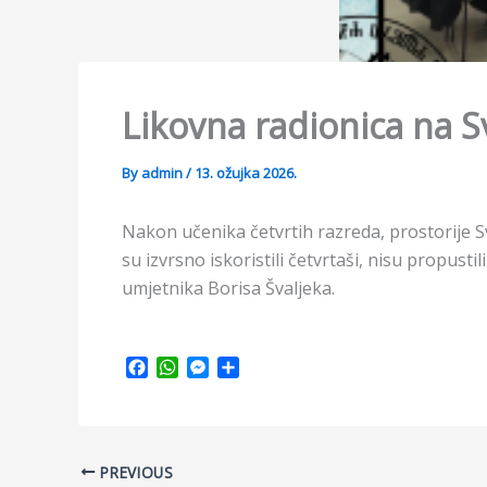
Likovna radionica na S
By
admin
/
13. ožujka 2026.
Nakon učenika četvrtih razreda, prostorije Sv
su izvrsno iskoristili četvrtaši, nisu propustil
umjetnika Borisa Švaljeka.
F
W
M
S
a
h
e
h
c
a
s
a
e
t
s
r
b
s
e
e
PREVIOUS
o
A
n