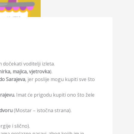
h dočekati voditelji izleta.
nirka, majica, vjetrovka
).
 do Sarajeva
, jer poslije mogu kupiti sve što
rajevu.
Imat će prigodu kupiti ono što žele
dvoru
(Mostar – istočna strana).
rgije i slično).
ama prolazne naravi, zbog kojih im je