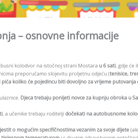
ibnja – osnovne informacije
busni kolodvor na istočnoj strani Mostara
u 6 sati
, gdje će i
icima preporučamo slojevitu proljetnu odjeću (
tenisice, tre
 pića koliko će pojedincu biti dovoljno za vrijeme putovanja
ulaznice.
Djeca trebaju ponijeti novce za kupnju obroka u Sa
ti
, a učenike trebaju roditelji
dočekati na autobusnome kolo
jestit o mogućim specifičnostima vezanim za svoje dijete
(ale
m tjelesnom temperaturom
i s drugim zdravstvenim poteškoć