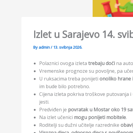
Izlet u Sarajevo 14. sv
By
admin
/
13. svibnja 2026.
Polaznici ovoga izleta
trebaju doći
na auto
Vremenske prognoze su povoljne, pa učen
U ruksacima treba ponijeti
onoliko hrane i
im bude bilo potrebno.
Cijena izleta pokriva troškove putovanja i 
jesti.
Predviđen je
povratak u Mostar oko 19 sa
Na izlet učenici
mogu ponijeti mobitele
.
Roditelji su dužni učitelje razrednike
obavi
Virozna djeca, odnosno djeca s povišeno