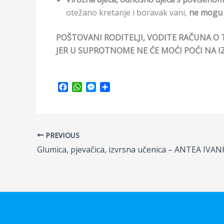
otežano kretanje i boravak vani,
ne mogu b
POŠTOVANI RODITELJI, VODITE RAČUNA O 
JER U SUPROTNOME NE ĆE MOĆI POĆI NA IZL
F
W
M
S
a
h
e
h
c
a
s
a
e
t
s
r
b
s
e
e
PREVIOUS
o
A
n
o
p
g
Glumica, pjevačica, izvrsna učenica – ANTEA IVAN
k
p
e
r