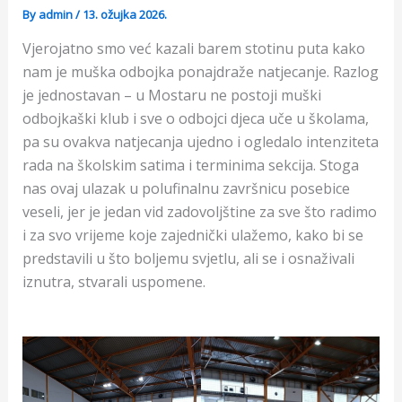
By
admin
/
13. ožujka 2026.
Vjerojatno smo već kazali barem stotinu puta kako
nam je muška odbojka ponajdraže natjecanje. Razlog
je jednostavan – u Mostaru ne postoji muški
odbojkaški klub i sve o odbojci djeca uče u školama,
pa su ovakva natjecanja ujedno i ogledalo intenziteta
rada na školskim satima i terminima sekcija. Stoga
nas ovaj ulazak u polufinalnu završnicu posebice
veseli, jer je jedan vid zadovoljštine za sve što radimo
i za svo vrijeme koje zajednički ulažemo, kako bi se
predstavili u što boljemu svjetlu, ali se i osnaživali
iznutra, stvarali uspomene.