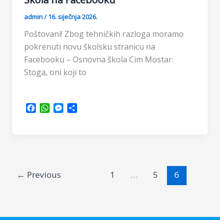
admin
/
16. siječnja 2026.
Poštovani! Zbog tehničkih razloga moramo
pokrenuti novu školsku stranicu na
Facebooku – Osnovna škola Cim Mostar.
Stoga, oni koji to
F
W
M
S
a
h
e
h
c
a
s
a
e
t
s
r
b
s
e
e
o
A
n
o
p
g
←
Previous
1
…
5
6
k
p
e
r