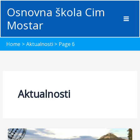
Skip
Osnovna škola Cim
to
content
Mostar
Home
Aktualnosti
Page 6
Aktualnosti